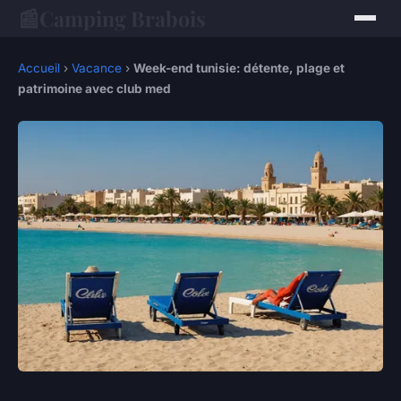
📰
Camping Brabois
Accueil
›
Vacance
›
Week-end tunisie: détente, plage et
patrimoine avec club med